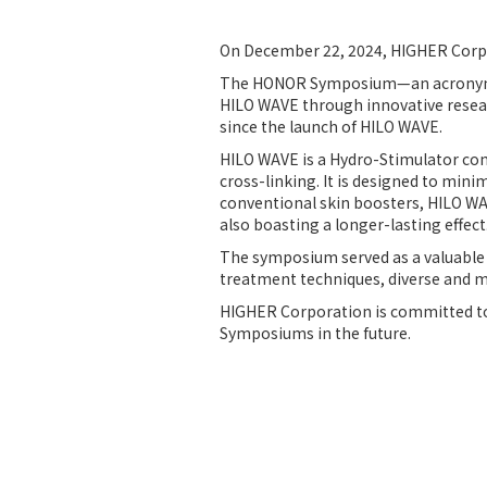
On December 22, 2024, HIGHER Corpo
The HONOR Symposium—an acronym fo
HILO WAVE through innovative researc
since the launch of HILO WAVE.
HILO WAVE is a Hydro-Stimulator c
cross-linking. It is designed to mini
conventional skin boosters, HILO WAV
also boasting a longer-lasting effect
The symposium served as a valuable 
treatment techniques, diverse and mu
HIGHER Corporation is committed to
Symposiums in the future.