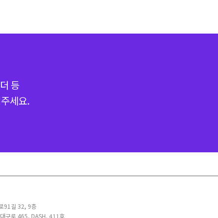
더 등
해주세요.
91길 32, 9층
구로 465, DASH, 411호