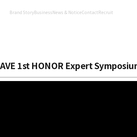
Brand Story
Business
News & Notice
Contact
Recruit
VE 1st HONOR Expert Symposiu