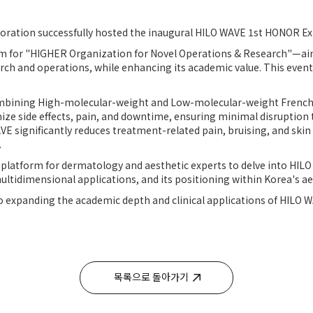
ration successfully hosted the inaugural HILO WAVE 1st HONOR E
r "HIGHER Organization for Novel Operations & Research"—aims
h and operations, while enhancing its academic value. This event m
ombining High-molecular-weight and Low-molecular-weight Frenc
mize side effects, pain, and downtime, ensuring minimal disruption t
E significantly reduces treatment-related pain, bruising, and skin 
.
platform for dermatology and aesthetic experts to delve into HILO
ltidimensional applications, and its positioning within Korea's a
 expanding the academic depth and clinical applications of HIL
목록으로 돌아가기